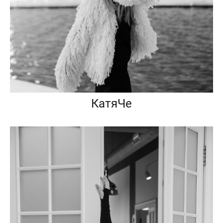
КатяЧе